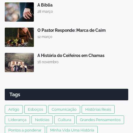
A Bíblia
28 março
O Pastor Responde: Marca de Caim
12 março
A História do Ceifeiros em Chamas
16 novembro
Tags
Artigo
Esboços
Comunicação
Histórias Reais
Liderança
Notícias
Cultura
Grandes Pensamentos
Pontos a ponderar
Minha Vida Uma História