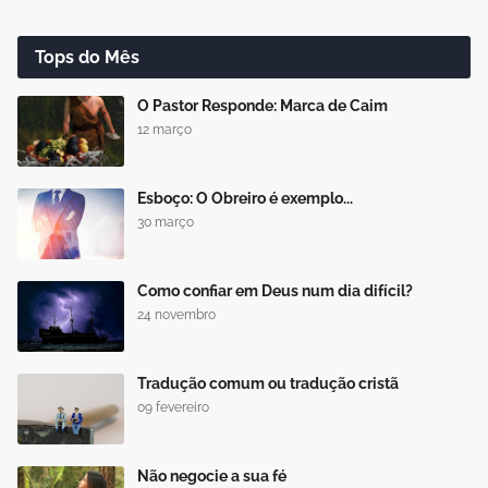
Tops do Mês
O Pastor Responde: Marca de Caim
12 março
Esboço: O Obreiro é exemplo...
30 março
Como confiar em Deus num dia difícil?
24 novembro
Tradução comum ou tradução cristã
09 fevereiro
Não negocie a sua fé