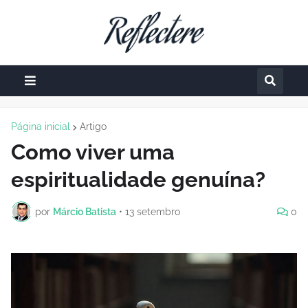
Página inicial
Artigo
Como viver uma
espiritualidade genuína?
por
Márcio Batista
•
13 setembro
0