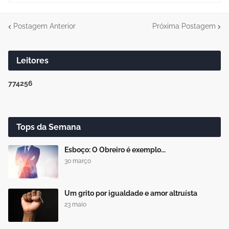
Postagem Anterior
Próxima Postagem
Leitores
7
7
4
2
5
6
Tops da Semana
Esboço: O Obreiro é exemplo...
30 março
Um grito por igualdade e amor altruísta
23 maio