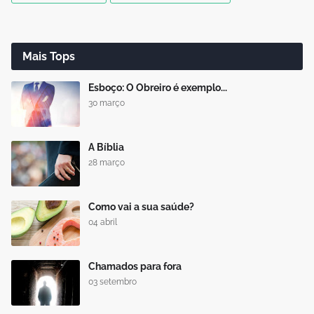
Mais Tops
Esboço: O Obreiro é exemplo...
30 março
A Bíblia
28 março
Como vai a sua saúde?
04 abril
Chamados para fora
03 setembro