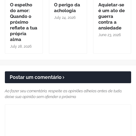
O espelho
O perigo da
Aquietar-se
do amor:
achologia
é um ato de
Quando o
guerra
July 24, 2026
próximo
contra a
reflete a tua
ansiedade
própria
June 23, 2026
alma
July 28, 2026
Postar um comentário
Ao fazer seu comentário, respeite as opiniões alheias antes de tudo,
deixe sua opinião sem ofender o próximo.