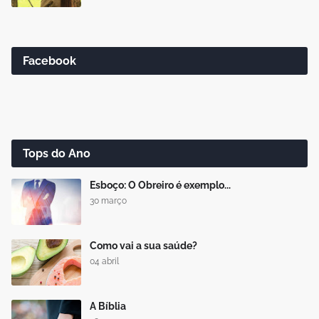
Facebook
Tops do Ano
Esboço: O Obreiro é exemplo...
30 março
Como vai a sua saúde?
04 abril
A Bíblia