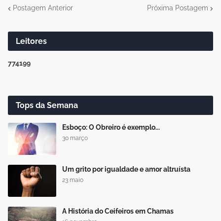
Postagem Anterior
Próxima Postagem
Leitores
7
7
4
1
9
9
Tops da Semana
Esboço: O Obreiro é exemplo...
30 março
Um grito por igualdade e amor altruísta
23 maio
A História do Ceifeiros em Chamas