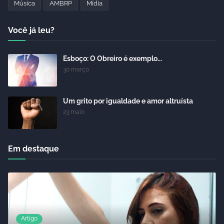
Música
AMBRP
Mídia
Você já leu?
Esboço: O Obreiro é exemplo...
30 março
Um grito por igualdade e amor altruísta
23 maio
Em destaque
Artigo