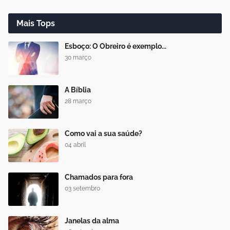
Mais Tops
Esboço: O Obreiro é exemplo...
30 março
A Bíblia
28 março
Como vai a sua saúde?
04 abril
Chamados para fora
03 setembro
Janelas da alma