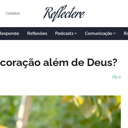
Contatos
 Responde
Reflexões
Podcasts
Comunicação
R
 coração além de Deus?
0