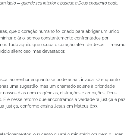
um ídolo — guarde seu interior e busque a Deus enquanto pode.
uras, que o coração humano foi criado para abrigar um único
aminhar diário, somos constantemente confrontados por
terior. Tudo aquilo que ocupa o coração além de Jesus — mesmo
dolo silencioso, mas devastador.
Buscai ao Senhor enquanto se pode achar; invocai-O enquanto
é apenas uma sugestão, mas um chamado solene à prioridade
er nossos dias com exigências, distrações e ambições, Deus
. E é nesse retorno que encontramos a verdadeira justiça e paz
a justiça, conforme ensina Jesus em Mateus 6:33.
relacionamentos, o sucesso ou até o ministério ocupem o lugar