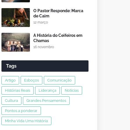
O Pastor Responde: Marca
de Caim
12 março
A História do Ceifeiros em
Chamas
16 novembro
Tags
Artigo
Esboços
Comunicação
Histórias Reais
Liderança
Notícias
Cultura
Grandes Pensamentos
Pontos a ponderar
Minha Vida Uma História