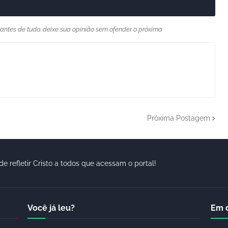
 antes de tudo, deixe sua opinião sem ofender o próximo.
Próxima Postagem
de refletir Cristo a todos que acessam o portal!
Você já leu?
Em 