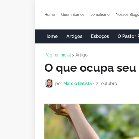
Home
Quem Somos
Jornalismo
Nossos Blogs
Home
Artigos
Esboços
O Pastor
Página inicial
Artigo
O que ocupa seu
por
Márcio Batista
•
21 outubro