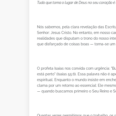
Tudo que toma o lugar de Deus no seu coração é 
Nós sabemos, pela clara revelação das Escrit
Senhor: Jesus Cristo. No entanto, em nosso c
realidades que disputam o trono do nosso in
que disfarçado de coisas boas — torna-se um í
O profeta Isaías nos convida com urgência: "
está perto" (Isaías 55:6). Essa palavra não 
espiritual. Enquanto o mundo insiste em ench
clama por um retorno ao essencial: Ele mesmo
— quando buscamos primeiro o Seu Reino e Su
Quantas vezes permitimos que o trabalho, os 