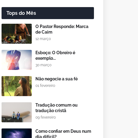
Tops do Mês
O Pastor Responde: Marca
de Caim
12 março
Esboço: O Obreiro é
exemplo...
30 março
Não negocie a sua fé
01 fevereiro
Tradução comum ou
tradução cristã
09 fevereiro
Como confiar em Deus num
dia difícil?