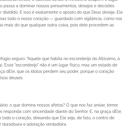
o passa a dominar nossos pensamentos, desejos e decisões
r dividido. E isso é exatamente o oposto do que Deus deseja. Ele
mas todo o nosso coração — guardado com vigilância, como nos
ão mais do que qualquer outra coisa, pois dele procedem as
úgio seguro: "Aquele que habita no esconderijo do Altíssimo, à
. Esse "esconderijo" não é um lugar físico, mas um estado de
nça dEle, que os ídolos perdem seu poder, porque o coração
lsos deuses.
io: o que domina nossos afetos? O que nos faz ansiar, temer
 responda com sinceridade diante do Senhor. E, na graça dEle,
odo o coração, deixando que Ele seja, de fato, o centro de
az duradoura e adoração verdadeira.