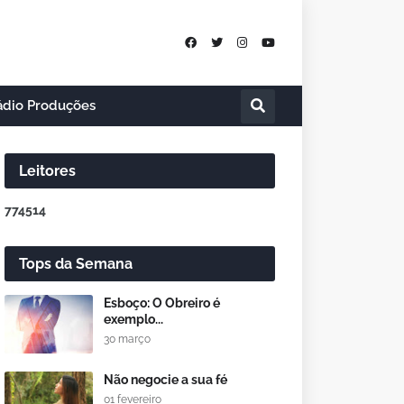
ádio Produções
Leitores
7
7
4
5
1
4
Tops da Semana
Esboço: O Obreiro é
exemplo...
30 março
Não negocie a sua fé
01 fevereiro