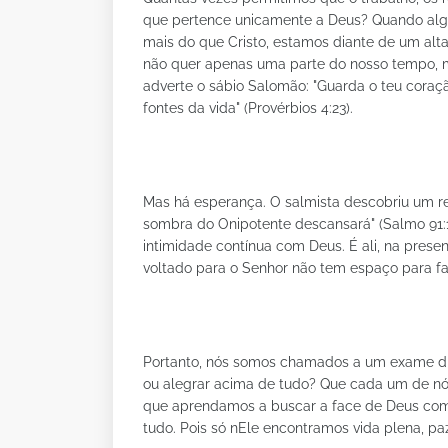
que pertence unicamente a Deus? Quando alg
mais do que Cristo, estamos diante de um alta
não quer apenas uma parte do nosso tempo, 
adverte o sábio Salomão: "Guarda o teu coraç
fontes da vida" (Provérbios 4:23).
Mas há esperança. O salmista descobriu um ref
sombra do Onipotente descansará" (Salmo 91:1)
intimidade contínua com Deus. É ali, na prese
voltado para o Senhor não tem espaço para fa
Portanto, nós somos chamados a um exame diár
ou alegrar acima de tudo? Que cada um de nós
que aprendamos a buscar a face de Deus com t
tudo. Pois só nEle encontramos vida plena, p