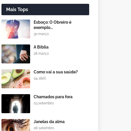
Mais Tops
Esboço: O Obreiro é
exemplo...
30 março
A Bíblia
28 março
Como vai a sua saúde?
04 abril
Chamados para fora
03 setembro
Janelas da alma
06 setembro