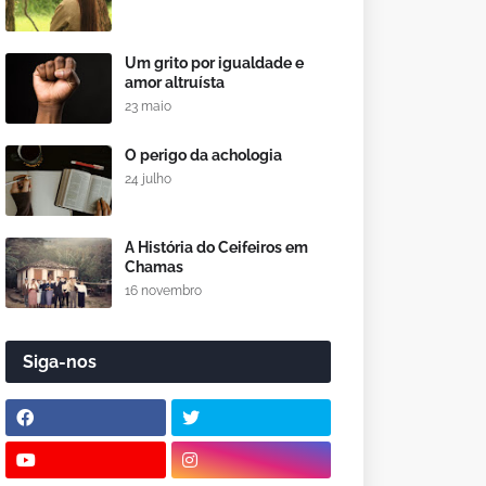
Um grito por igualdade e
amor altruísta
23 maio
O perigo da achologia
24 julho
A História do Ceifeiros em
Chamas
16 novembro
Siga-nos