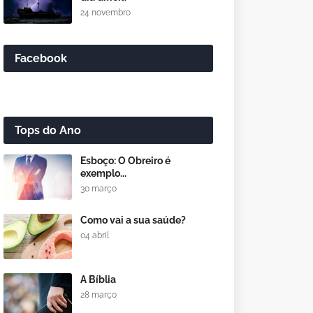
24 novembro
Facebook
Tops do Ano
Esboço: O Obreiro é
exemplo...
30 março
Como vai a sua saúde?
04 abril
A Bíblia
28 março