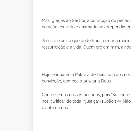
Mas, graças ao Senhor, a convicção do pecado
coração convicto é chamado ao arrependiment
Jesus é o único que pode transformar a morte 
ressurreição e a vida. Quem crê em mim, ainda 
Hoje, enquanto a Palavra de Deus fala aos n
convicção, começa a buscar a Deus.
Confessemos nossos pecados, pois “Se confess
nos purificar de toda injustiça” (1 João 1:9). 
diante de nós.