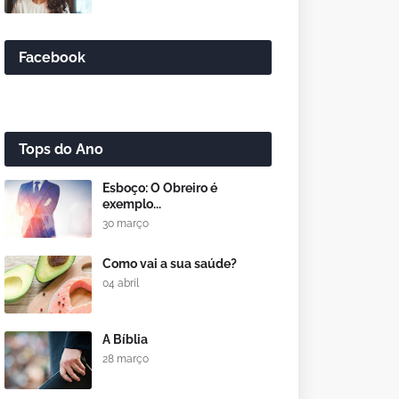
Facebook
Tops do Ano
Esboço: O Obreiro é
exemplo...
30 março
Como vai a sua saúde?
04 abril
A Bíblia
28 março