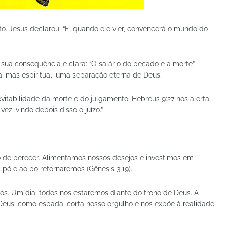
o. Jesus declarou: “E, quando ele vier, convencerá o mundo do
 sua consequência é clara: “O salário do pecado é a morte”
a, mas espiritual, uma separação eterna de Deus.
vitabilidade da morte e do julgamento. Hebreus 9:27 nos alerta:
, vindo depois disso o juízo.”
o de perecer. Alimentamos nossos desejos e investimos em
ó e ao pó retornaremos (Gênesis 3:19).
nos. Um dia, todos nós estaremos diante do trono de Deus. A
Deus, como espada, corta nosso orgulho e nos expõe à realidade