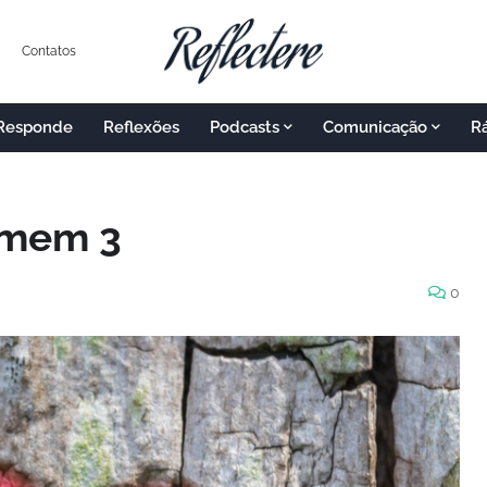
Contatos
 Responde
Reflexões
Podcasts
Comunicação
R
omem 3
0