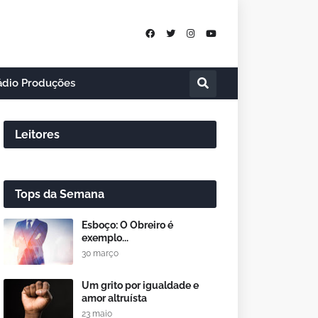
ádio Produções
Leitores
Tops da Semana
Esboço: O Obreiro é
exemplo...
30 março
Um grito por igualdade e
amor altruísta
23 maio