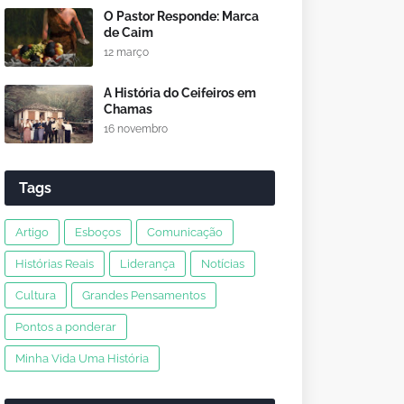
O Pastor Responde: Marca
de Caim
12 março
A História do Ceifeiros em
Chamas
16 novembro
Tags
Artigo
Esboços
Comunicação
Histórias Reais
Liderança
Notícias
Cultura
Grandes Pensamentos
Pontos a ponderar
Minha Vida Uma História