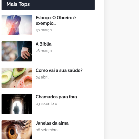
Mais Tops
Esboço: O Obreiro é
exemplo...
30 março
A Bíblia
28 março
Como vai a sua saúde?
04 abril
Chamados para fora
03 setembro
Janelas da alma
06 setembro