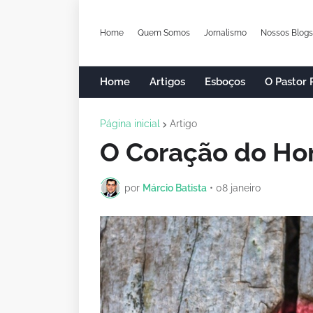
Home
Quem Somos
Jornalismo
Nossos Blogs
Home
Artigos
Esboços
O Pastor
Página inicial
Artigo
O Coração do H
por
Márcio Batista
•
08 janeiro