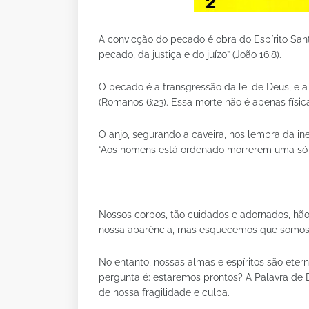
A convicção do pecado é obra do Espírito Sant
pecado, da justiça e do juízo” (João 16:8).
O pecado é a transgressão da lei de Deus, e a
(Romanos 6:23). Essa morte não é apenas físic
O anjo, segurando a caveira, nos lembra da ine
“Aos homens está ordenado morrerem uma só vez
Nossos corpos, tão cuidados e adornados, hã
nossa aparência, mas esquecemos que somos p
No entanto, nossas almas e espíritos são eter
pergunta é: estaremos prontos? A Palavra de 
de nossa fragilidade e culpa.