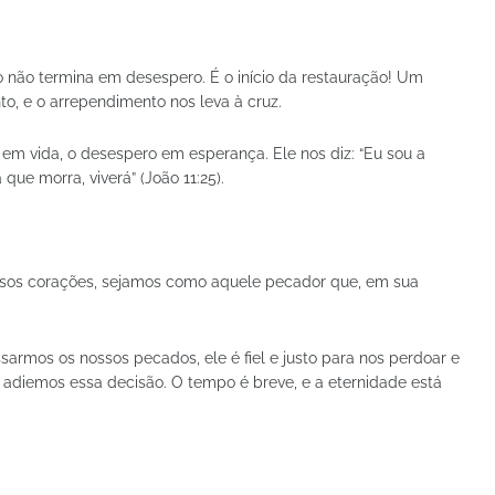
 não termina em desespero. É o início da restauração! Um
o, e o arrependimento nos leva à cruz.
em vida, o desespero em esperança. Ele nos diz: “Eu sou a
que morra, viverá” (João 11:25).
ossos corações, sejamos como aquele pecador que, em sua
armos os nossos pecados, ele é fiel e justo para nos perdoar e
Não adiemos essa decisão. O tempo é breve, e a eternidade está