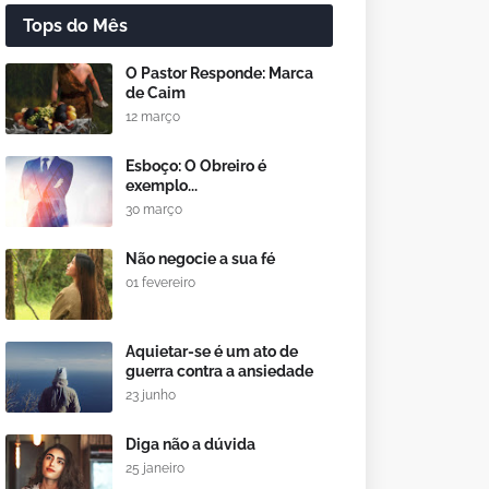
Tops do Mês
O Pastor Responde: Marca
de Caim
12 março
Esboço: O Obreiro é
exemplo...
30 março
Não negocie a sua fé
01 fevereiro
Aquietar-se é um ato de
guerra contra a ansiedade
23 junho
Diga não a dúvida
25 janeiro