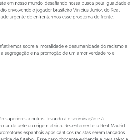
iste em nosso mundo, desafiando nossa busca pela igualdade e
io envolvendo o jogador brasileiro Vinicius Junior, do Real
idade urgente de enfrentarmos esse problema de frente.
 refletiremos sobre a imoralidade e desumanidade do racismo e
ra a segregação e na promoção de um amor verdadeiro e
 superiores a outras, levando à discriminação e à
 cor de pele ou origem étnica. Recentemente, o Real Madrid
promotores espanhóis após cânticos racistas serem lançados
artida de futebol. Esse caso chocante evidencia a persistência