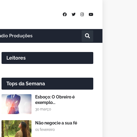
ádio Produções
Leitores
Tops da Semana
Esboço: O Obreiro é
exemplo...
30 março
Não negocie a sua fé
01 fevereiro