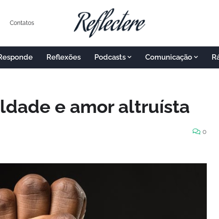
Contatos
 Responde
Reflexões
Podcasts
Comunicação
R
ldade e amor altruísta
0