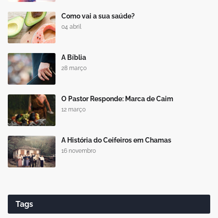
Como vai a sua saúde?
04 abril
A Bíblia
28 março
O Pastor Responde: Marca de Caim
12 março
A História do Ceifeiros em Chamas
16 novembro
Tags