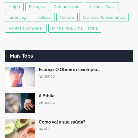
Artigo
Esboços
Comunicação
Histórias Reais
Liderança
Notícias
Cultura
Grandes Pensamentos
Pontos a ponderar
Minha Vida Uma História
Mais Tops
Esboço: O Obreiro é exemplo...
30 março
A Bíblia
28 março
Como vai a sua saúde?
04 abril