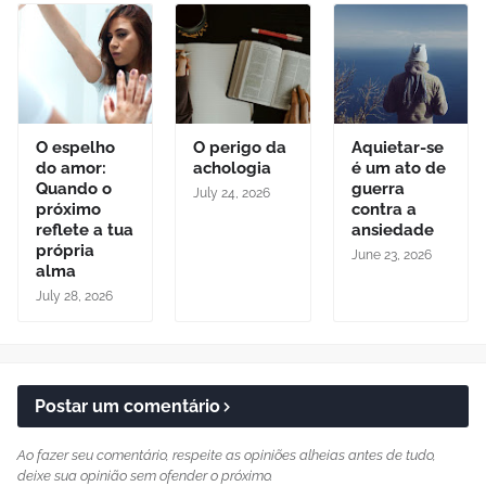
O espelho
O perigo da
Aquietar-se
do amor:
achologia
é um ato de
Quando o
guerra
July 24, 2026
próximo
contra a
reflete a tua
ansiedade
própria
June 23, 2026
alma
July 28, 2026
Postar um comentário
Ao fazer seu comentário, respeite as opiniões alheias antes de tudo,
deixe sua opinião sem ofender o próximo.