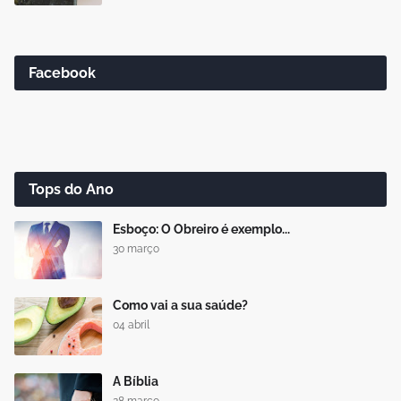
Facebook
Tops do Ano
Esboço: O Obreiro é exemplo...
30 março
Como vai a sua saúde?
04 abril
A Bíblia
28 março