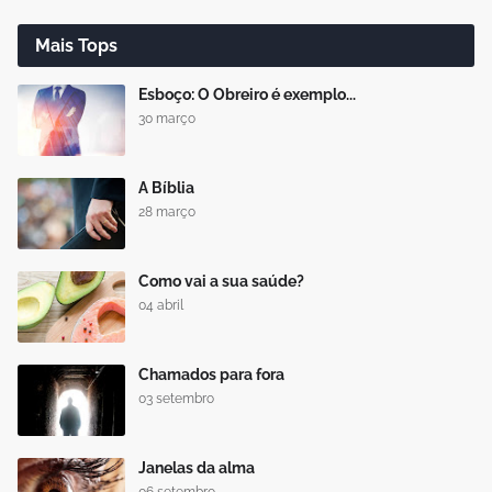
Mais Tops
Esboço: O Obreiro é exemplo...
30 março
A Bíblia
28 março
Como vai a sua saúde?
04 abril
Chamados para fora
03 setembro
Janelas da alma
06 setembro