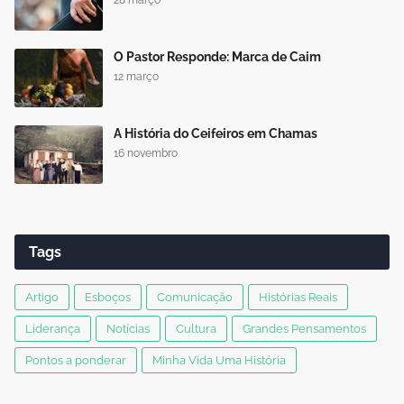
O Pastor Responde: Marca de Caim
12 março
A História do Ceifeiros em Chamas
16 novembro
Tags
Artigo
Esboços
Comunicação
Histórias Reais
Liderança
Notícias
Cultura
Grandes Pensamentos
Pontos a ponderar
Minha Vida Uma História