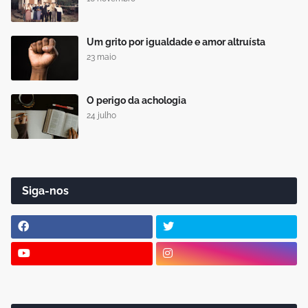
Um grito por igualdade e amor altruísta
23 maio
O perigo da achologia
24 julho
Siga-nos