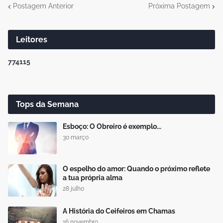
Postagem Anterior
Próxima Postagem
Leitores
7
7
4
1
1
5
Tops da Semana
Esboço: O Obreiro é exemplo...
30 março
O espelho do amor: Quando o próximo reflete
a tua própria alma
28 julho
A História do Ceifeiros em Chamas
16 novembro