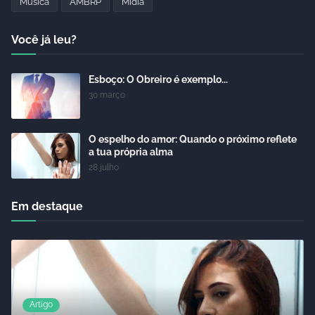
Música
AMBRP
Mídia
Você já leu?
Esboço: O Obreiro é exemplo...
30 março
O espelho do amor: Quando o próximo reflete
a tua própria alma
28 julho
Em destaque
Artigo