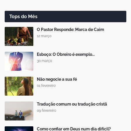
Tops do Mês
O Pastor Responde: Marca de Caim
12 março
Esboço: O Obreiro é exemplo...
30 março
Não negocie a sua fé
01 fevereiro
Tradução comum ou tradução cristã
09 fevereiro
Como confiar em Deus num dia difícil?