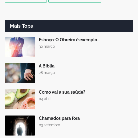
Mais Tops
Esboço: O Obreiro é exemplo...
30 março
A Bíblia
28 março
Como vai a sua saúde?
04 abril
Chamados para fora
03 setembro