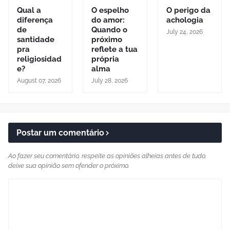
Qual a
O espelho
O perigo da
diferença
do amor:
achologia
de
Quando o
July 24, 2026
santidade
próximo
pra
reflete a tua
religiosidad
própria
e?
alma
August 07, 2026
July 28, 2026
Postar um comentário
Ao fazer seu comentário, respeite as opiniões alheias antes de tudo,
deixe sua opinião sem ofender o próximo.