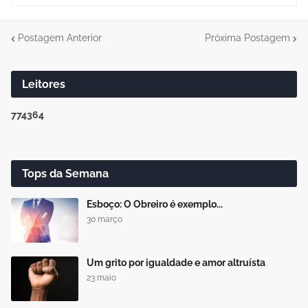
Postagem Anterior
Próxima Postagem
Leitores
7
7
4
3
6
4
Tops da Semana
Esboço: O Obreiro é exemplo...
30 março
Um grito por igualdade e amor altruísta
23 maio