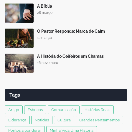
A Bíblia
28 março
O Pastor Responde: Marca de Caim
12 março
A História do Ceifeiros em Chamas
16 novembro
Tags
Artigo
Esboços
Comunicação
Histórias Reais
Liderança
Notícias
Cultura
Grandes Pensamentos
Pontos a ponderar
Minha Vida Uma História