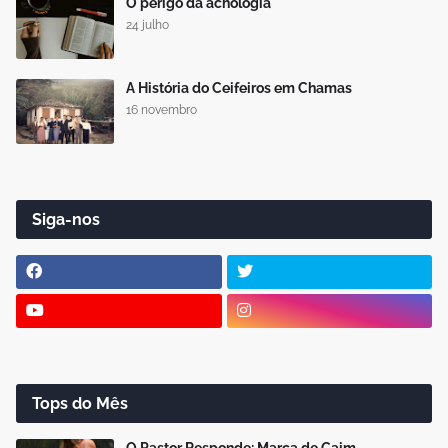
O perigo da achologia
24 julho
A História do Ceifeiros em Chamas
16 novembro
Siga-nos
Tops do Mês
O Pastor Responde: Marca de Caim