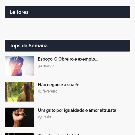
Leitores
Tops da Semana
Esboço: O Obreiro é exemplo...
30 março
Não negocie a sua fé
01 fevereiro
Um grito por igualdade e amor altruísta
23 maio