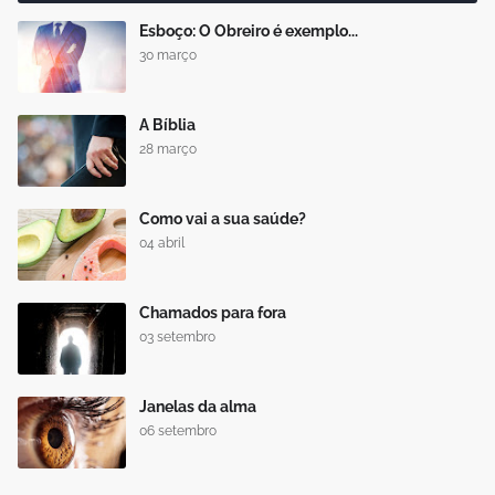
Esboço: O Obreiro é exemplo...
30 março
A Bíblia
28 março
Como vai a sua saúde?
04 abril
Chamados para fora
03 setembro
Janelas da alma
06 setembro