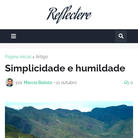
Página inicial
Artigo
Simplicidade e humildade
por
Márcio Batista
•
11 outubro
0