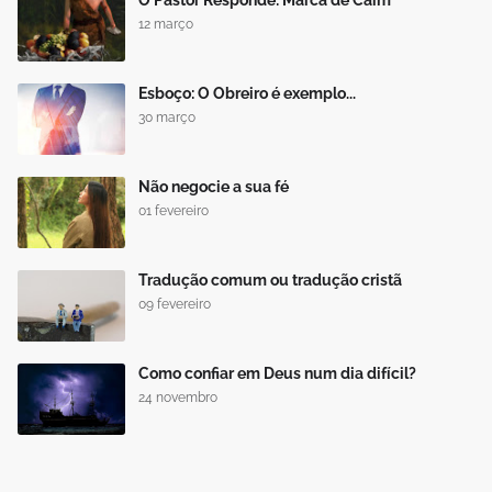
12 março
Esboço: O Obreiro é exemplo...
30 março
Não negocie a sua fé
01 fevereiro
Tradução comum ou tradução cristã
09 fevereiro
Como confiar em Deus num dia difícil?
24 novembro