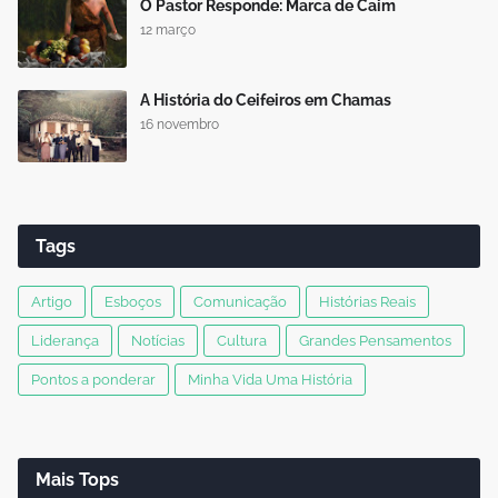
O Pastor Responde: Marca de Caim
12 março
A História do Ceifeiros em Chamas
16 novembro
Tags
Artigo
Esboços
Comunicação
Histórias Reais
Liderança
Notícias
Cultura
Grandes Pensamentos
Pontos a ponderar
Minha Vida Uma História
Mais Tops