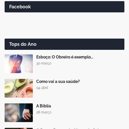
Facebook
Tops do Ano
Esboço: O Obreiro é exemplo...
30 março
Como vai a sua saúde?
04 abril
A Bíblia
28 março