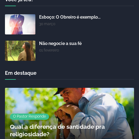
Esboço: O Obreiro é exemplo...
30 março
Não negocie a sua fé
01 fevereiro
Em destaque
O Pastor Responde
Qual a diferença de santidade pra
religiosidade?