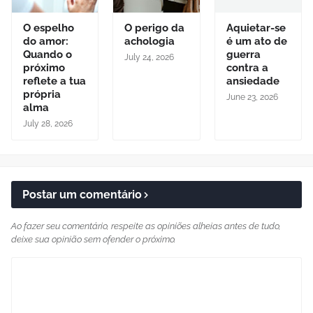
O espelho
O perigo da
Aquietar-se
do amor:
achologia
é um ato de
Quando o
guerra
July 24, 2026
próximo
contra a
reflete a tua
ansiedade
própria
June 23, 2026
alma
July 28, 2026
Postar um comentário
Ao fazer seu comentário, respeite as opiniões alheias antes de tudo,
deixe sua opinião sem ofender o próximo.