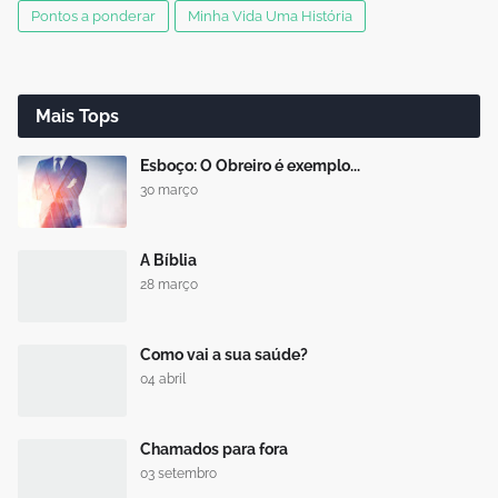
Pontos a ponderar
Minha Vida Uma História
Mais Tops
Esboço: O Obreiro é exemplo...
30 março
A Bíblia
28 março
Como vai a sua saúde?
04 abril
Chamados para fora
03 setembro