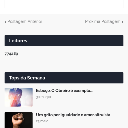
Postagem Anterior
Próxima Postagem
Leitores
7
7
4
2
8
9
Tops da Semana
Esboço: O Obreiro é exemplo...
30 março
Um grito por igualdade e amor altruísta
23 maio