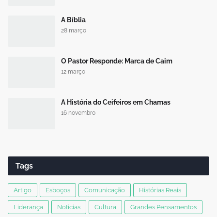
A Bíblia
28 março
O Pastor Responde: Marca de Caim
12 março
A História do Ceifeiros em Chamas
16 novembro
Tags
Artigo
Esboços
Comunicação
Histórias Reais
Liderança
Notícias
Cultura
Grandes Pensamentos