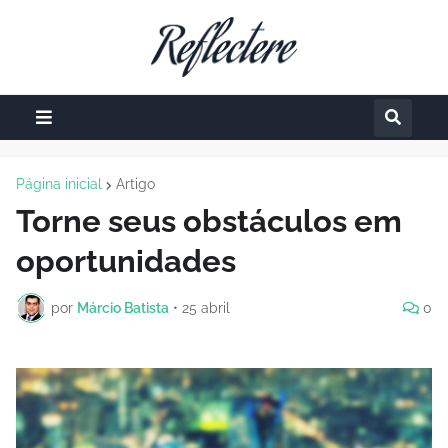
Página inicial
Artigo
Torne seus obstáculos em
oportunidades
por
Márcio Batista
•
25 abril
0