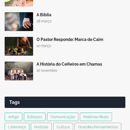
A Bíblia
28 março
O Pastor Responde: Marca de Caim
12 março
A História do Ceifeiros em Chamas
16 novembro
Tags
Artigo
Esboços
Comunicação
Histórias Reais
Liderança
Notícias
Cultura
Grandes Pensamentos