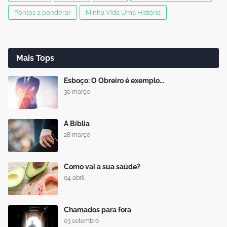
Pontos a ponderar
Minha Vida Uma História
Mais Tops
Esboço: O Obreiro é exemplo...
30 março
A Bíblia
28 março
Como vai a sua saúde?
04 abril
Chamados para fora
03 setembro