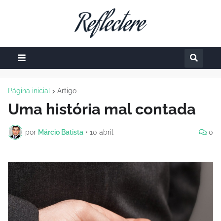
Página inicial
Artigo
Uma história mal contada
por
Márcio Batista
•
10 abril
0