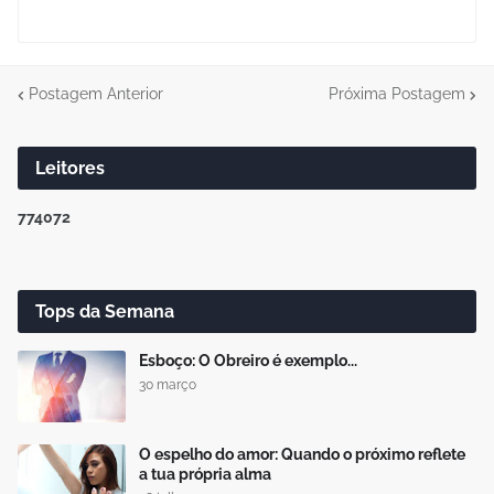
Postagem Anterior
Próxima Postagem
Leitores
7
7
4
0
7
2
Tops da Semana
Esboço: O Obreiro é exemplo...
30 março
O espelho do amor: Quando o próximo reflete
a tua própria alma