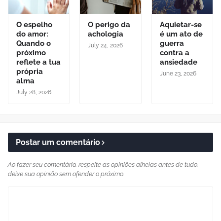
O espelho
O perigo da
Aquietar-se
do amor:
achologia
é um ato de
Quando o
guerra
July 24, 2026
próximo
contra a
reflete a tua
ansiedade
própria
June 23, 2026
alma
July 28, 2026
Postar um comentário
Ao fazer seu comentário, respeite as opiniões alheias antes de tudo,
deixe sua opinião sem ofender o próximo.