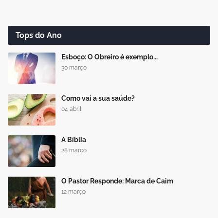
Tops do Ano
Esboço: O Obreiro é exemplo...
30 março
Como vai a sua saúde?
04 abril
A Bíblia
28 março
O Pastor Responde: Marca de Caim
12 março