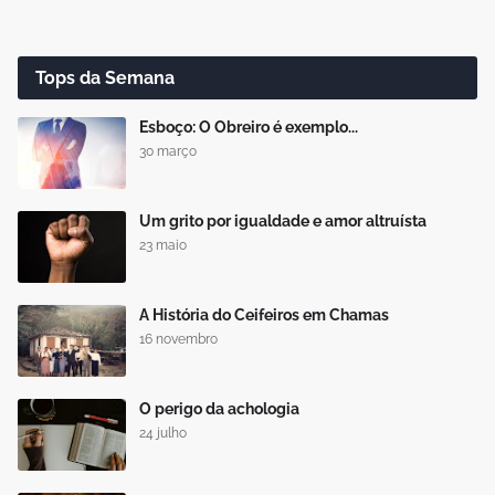
Tops da Semana
Esboço: O Obreiro é exemplo...
30 março
Um grito por igualdade e amor altruísta
23 maio
A História do Ceifeiros em Chamas
16 novembro
O perigo da achologia
24 julho