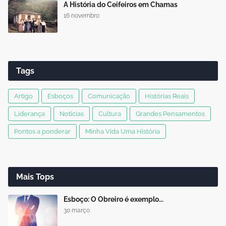
A História do Ceifeiros em Chamas
16 novembro
Tags
Artigo
Esboços
Comunicação
Histórias Reais
Liderança
Notícias
Cultura
Grandes Pensamentos
Pontos a ponderar
Minha Vida Uma História
Mais Tops
Esboço: O Obreiro é exemplo...
30 março