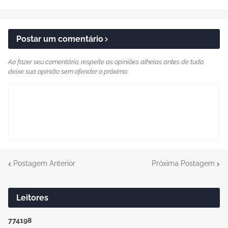
Postar um comentário
Ao fazer seu comentário, respeite as opiniões alheias antes de tudo,
deixe sua opinião sem ofender o próximo.
Postagem Anterior
Próxima Postagem
Leitores
7
7
4
1
9
8