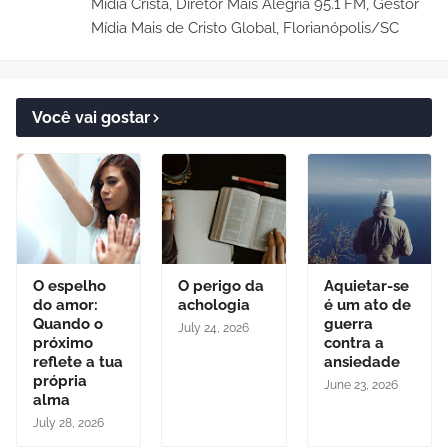
Mídia Cristã, Diretor Mais Alegria 95.1 FM, Gestor
Mídia Mais de Cristo Global, Florianópolis/SC
Você vai gostar
O espelho
O perigo da
Aquietar-se
do amor:
achologia
é um ato de
Quando o
guerra
July 24, 2026
próximo
contra a
reflete a tua
ansiedade
própria
June 23, 2026
alma
July 28, 2026