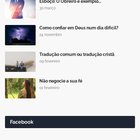
Esboço: O Obreiro é exemplo...
30 março
Como confiar em Deus num dia difícil?
24 novembro
Tradução comum ou tradução cristã
09 fevereiro
Não negocie a sua fé
01 fevereiro
Facebook