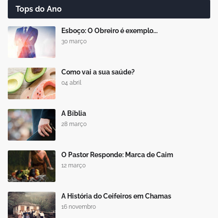
Tops do Ano
Esboço: O Obreiro é exemplo...
30 março
Como vai a sua saúde?
04 abril
A Bíblia
28 março
O Pastor Responde: Marca de Caim
12 março
A História do Ceifeiros em Chamas
16 novembro