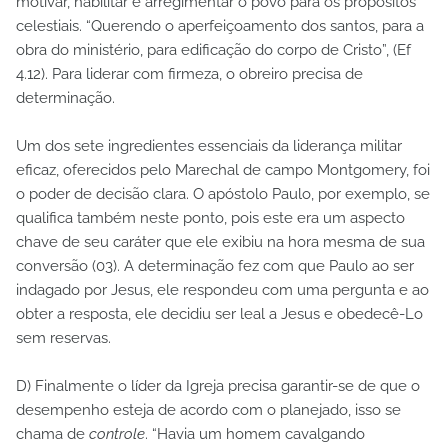
motivar, habilitar e arregimentar o povo para os propósitos
celestiais. “Querendo o aperfeiçoamento dos santos, para a
obra do ministério, para edificação do corpo de Cristo”, (Ef
4.12). Para liderar com firmeza, o obreiro precisa de
determinação.
Um dos sete ingredientes essenciais da liderança militar
eficaz, oferecidos pelo Marechal de campo Montgomery, foi
o poder de decisão clara. O apóstolo Paulo, por exemplo, se
qualifica também neste ponto, pois este era um aspecto
chave de seu caráter que ele exibiu na hora mesma de sua
conversão (03). A determinação fez com que Paulo ao ser
indagado por Jesus, ele respondeu com uma pergunta e ao
obter a resposta, ele decidiu ser leal a Jesus e obedecê-Lo
sem reservas.
D) Finalmente o líder da Igreja precisa garantir-se de que o
desempenho esteja de acordo com o planejado, isso se
chama de
controle
. “Havia um homem cavalgando