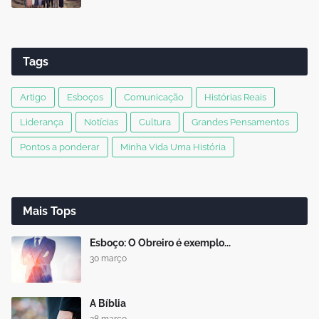
Tags
Artigo
Esboços
Comunicação
Histórias Reais
Liderança
Notícias
Cultura
Grandes Pensamentos
Pontos a ponderar
Minha Vida Uma História
Mais Tops
Esboço: O Obreiro é exemplo...
30 março
A Bíblia