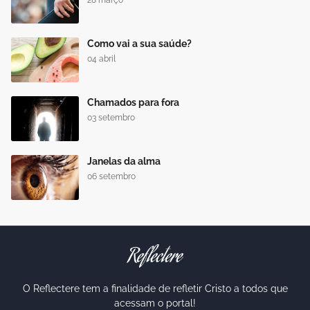
28 março
Como vai a sua saúde?
04 abril
Chamados para fora
03 setembro
Janelas da alma
06 setembro
O Reflectere tem a finalidade de refletir Cristo a todos que
acessam o portal!