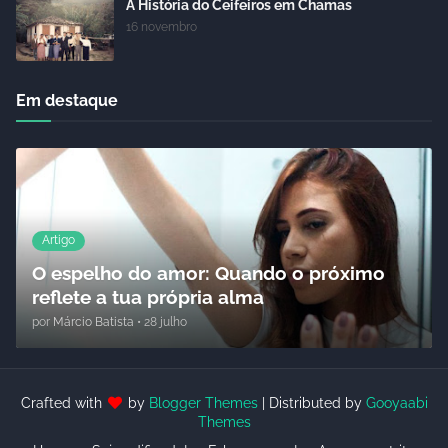
A História do Ceifeiros em Chamas
16 novembro
Em destaque
Artigo
O espelho do amor: Quando o próximo
reflete a tua própria alma
por
Márcio Batista
•
28 julho
Crafted with
by
Blogger Themes
| Distributed by
Gooyaabi
Themes