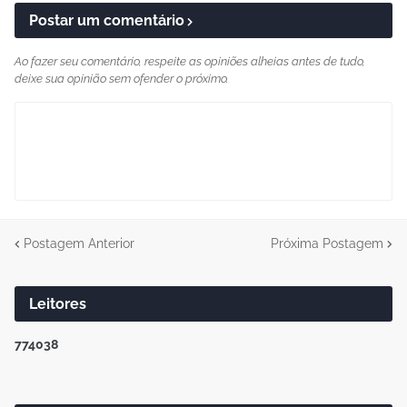
Postar um comentário
Ao fazer seu comentário, respeite as opiniões alheias antes de tudo,
deixe sua opinião sem ofender o próximo.
Postagem Anterior
Próxima Postagem
Leitores
7
7
4
0
3
8