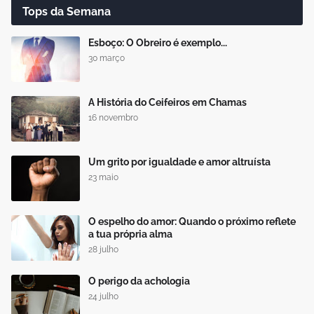
Tops da Semana
Esboço: O Obreiro é exemplo...
30 março
A História do Ceifeiros em Chamas
16 novembro
Um grito por igualdade e amor altruísta
23 maio
O espelho do amor: Quando o próximo reflete
a tua própria alma
28 julho
O perigo da achologia
24 julho