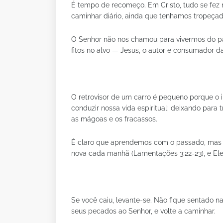
É tempo de recomeço. Em Cristo, tudo se fez n
caminhar diário, ainda que tenhamos tropeç
O Senhor não nos chamou para vivermos do p
fitos no alvo — Jesus, o autor e consumador da
O retrovisor de um carro é pequeno porque o
conduzir nossa vida espiritual: deixando para t
as mágoas e os fracassos.
É claro que aprendemos com o passado, mas n
nova cada manhã (Lamentações 3:22-23), e El
Se você caiu, levante-se. Não fique sentado n
seus pecados ao Senhor, e volte a caminhar.