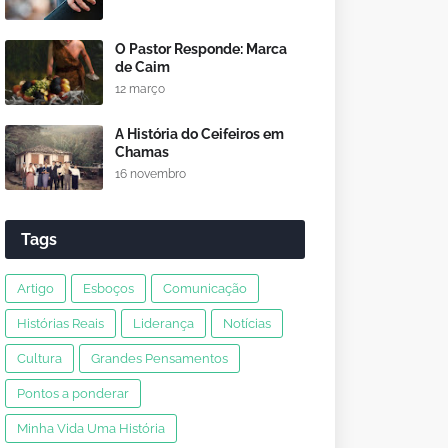
O Pastor Responde: Marca
de Caim
12 março
A História do Ceifeiros em
Chamas
16 novembro
Tags
Artigo
Esboços
Comunicação
Histórias Reais
Liderança
Notícias
Cultura
Grandes Pensamentos
Pontos a ponderar
Minha Vida Uma História