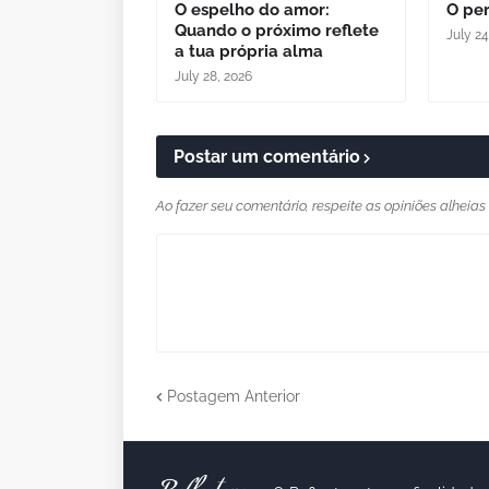
O espelho do amor:
O per
Quando o próximo reflete
July 24
a tua própria alma
July 28, 2026
Postar um comentário
Ao fazer seu comentário, respeite as opiniões alheias
Postagem Anterior