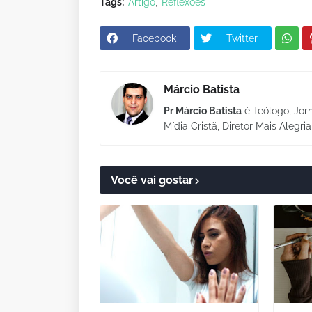
Tags:
Artigo
Reflexões
Facebook
Twitter
Márcio Batista
Pr Márcio Batista
é Teólogo, Jorn
Mídia Cristã, Diretor Mais Alegri
Você vai gostar