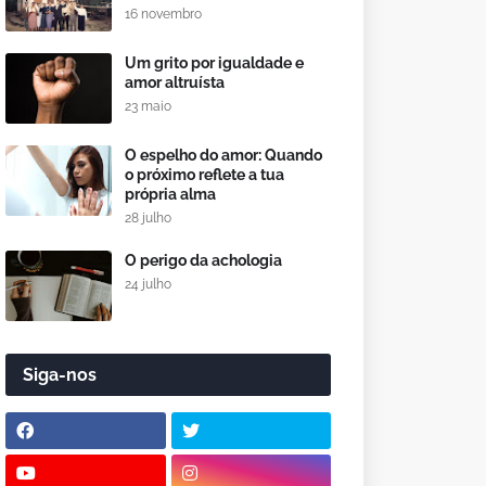
16 novembro
Um grito por igualdade e
amor altruísta
23 maio
O espelho do amor: Quando
o próximo reflete a tua
própria alma
28 julho
O perigo da achologia
24 julho
Siga-nos