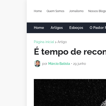
Home
Quem Somos
Jornalismo
Nossos Blogs
Home
Artigos
Esboços
O Pastor
Página inicial
Artigo
É tempo de rec
por
Márcio Batista
•
29 junho