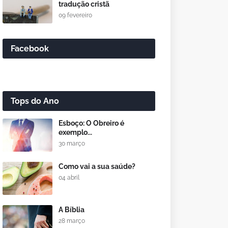
tradução cristã
09 fevereiro
Facebook
Tops do Ano
Esboço: O Obreiro é
exemplo...
30 março
Como vai a sua saúde?
04 abril
A Bíblia
28 março