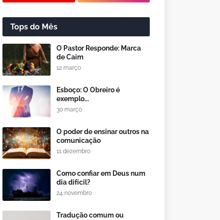
Tops do Mês
O Pastor Responde: Marca
de Caim
12 março
Esboço: O Obreiro é
exemplo...
30 março
O poder de ensinar outros na
comunicação
11 dezembro
Como confiar em Deus num
dia difícil?
24 novembro
Tradução comum ou