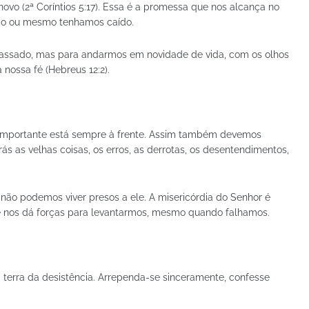
ovo (2ª Coríntios 5:17). Essa é a promessa que nos alcança no
ado ou mesmo tenhamos caído.
assado, mas para andarmos em novidade de vida, com os olhos
 nossa fé (Hebreus 12:2).
 importante está sempre à frente. Assim também devemos
rás as velhas coisas, os erros, as derrotas, os desentendimentos,
ão podemos viver presos a ele. A misericórdia do Senhor é
e nos dá forças para levantarmos, mesmo quando falhamos.
a terra da desistência. Arrependa-se sinceramente, confesse