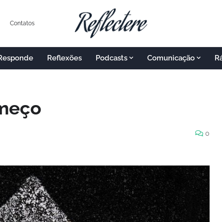
Contatos
 Responde
Reflexões
Podcasts
Comunicação
R
omeço
0