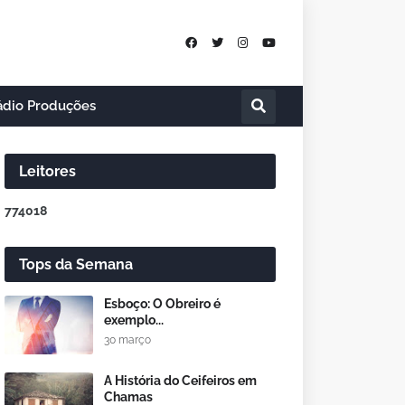
ádio Produções
Leitores
7
7
4
0
1
8
Tops da Semana
Esboço: O Obreiro é
exemplo...
30 março
A História do Ceifeiros em
Chamas