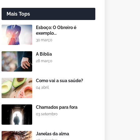
Mais Tops
Esboço: O Obreiro é
exemplo...
30 março
A Bíblia
28 março
Como vai a sua saúde?
04 abril
Chamados para fora
03 setembro
Janelas da alma