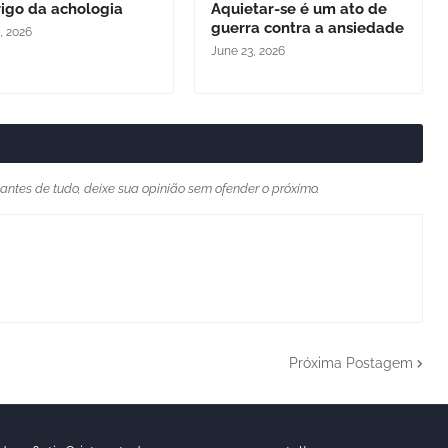
igo da achologia
Aquietar-se é um ato de
guerra contra a ansiedade
, 2026
June 23, 2026
 antes de tudo, deixe sua opinião sem ofender o próximo.
Próxima Postagem